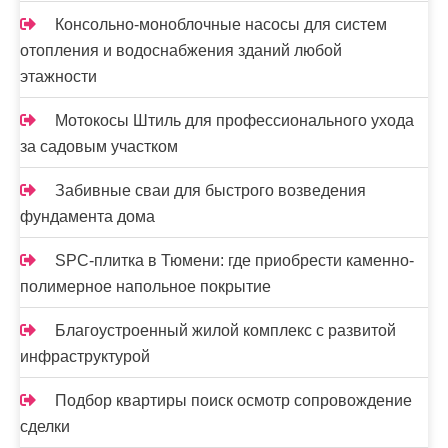
з
Консольно-моноблочные насосы для систем
отопления и водоснабжения зданий любой
а
этажности
п
Мотокосы Штиль для профессионального ухода
и
за садовым участком
с
Забивные сваи для быстрого возведения
е
фундамента дома
й
SPC-плитка в Тюмени: где приобрести каменно-
полимерное напольное покрытие
Благоустроенный жилой комплекс с развитой
инфраструктурой
Подбор квартиры поиск осмотр сопровождение
сделки