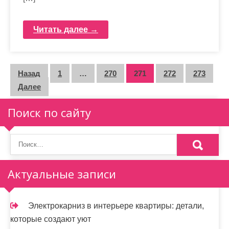
Читать далее →
П
Назад
1
…
270
271
272
273
Далее
а
г
Поиск по сайту
и
н
а
Актуальные записи
ц
и
Электрокарниз в интерьере квартиры: детали,
которые создают уют
я