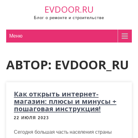
П
EVDOOR.RU
р
Блог о ремонте и строительстве
о
м
о
Меню
т
а
АВТОР:
EVDOOR_RU
т
ь
к
с
Как открыть интернет-
о
магазин: плюсы и минусы +
д
пошаговая инструкция!
е
р
22 ИЮЛЯ 2023
ж
и
Сегодня большая часть населения страны