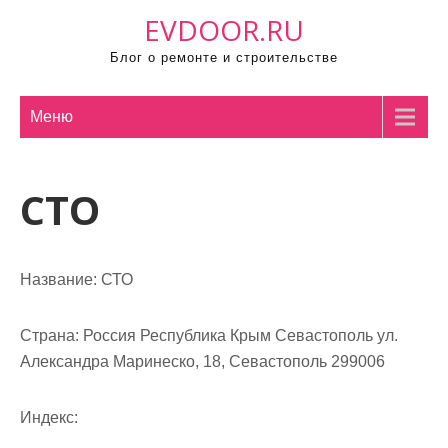
П
EVDOOR.RU
р
Блог о ремонте и строительстве
о
м
о
Меню
т
а
СТО
т
ь
к
с
Название:
СТО
о
д
Страна:
Россия Республика Крым Севастополь ул.
е
Александра Маринеско, 18, Севастополь 299006
р
ж
Индекс:
и