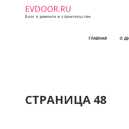
П
EVDOOR.RU
р
Блог о ремонте и строительстве
о
м
о
ГЛАВНАЯ
О Д
т
а
т
ь
к
с
о
д
СТРАНИЦА 48
е
р
ж
и