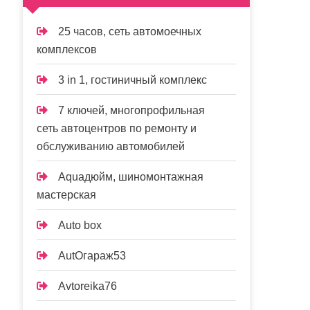
25 часов, сеть автомоечных
комплексов
3 in 1, гостиничный комплекс
7 ключей, многопрофильная
сеть автоцентров по ремонту и
обслуживанию автомобилей
Aquaдюйм, шиномонтажная
мастерская
Auto box
AutOгараж53
Avtoreika76