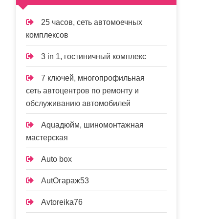
25 часов, сеть автомоечных
комплексов
3 in 1, гостиничный комплекс
7 ключей, многопрофильная
сеть автоцентров по ремонту и
обслуживанию автомобилей
Aquaдюйм, шиномонтажная
мастерская
Auto box
AutOгараж53
Avtoreika76