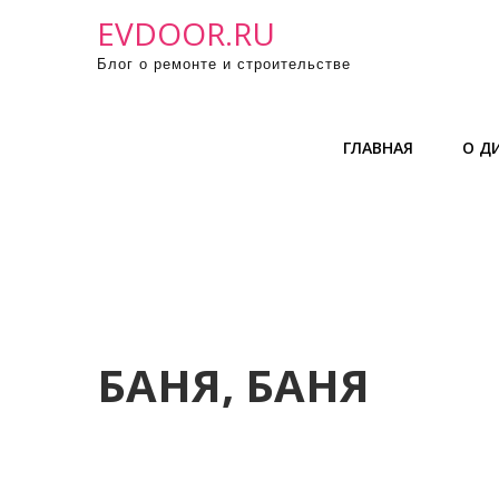
П
EVDOOR.RU
р
Блог о ремонте и строительстве
о
м
о
ГЛАВНАЯ
О Д
т
а
т
ь
к
с
о
д
БАНЯ, БАНЯ
е
р
ж
и