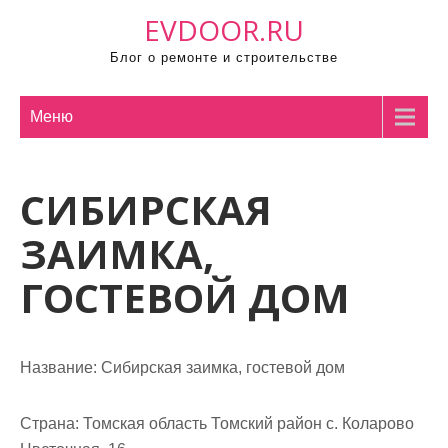
П
EVDOOR.RU
р
Блог о ремонте и строительстве
о
м
о
Меню
т
а
СИБИРСКАЯ
т
ь
ЗАИМКА,
к
с
ГОСТЕВОЙ ДОМ
о
д
е
Название:
Сибирская заимка, гостевой дом
р
ж
Страна:
Томская область Томский район с. Коларово
и