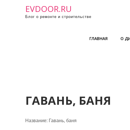
П
EVDOOR.RU
р
Блог о ремонте и строительстве
о
м
о
ГЛАВНАЯ
О Д
т
а
т
ь
к
с
о
д
ГАВАНЬ, БАНЯ
е
р
ж
Название:
Гавань, баня
и