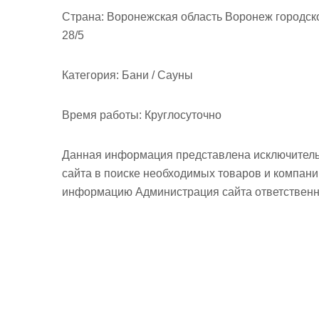
м
Страна:
Воронежская область Воронеж городск
о
28/5
м
у
Категория:
Бани / Сауны
Время работы:
Круглосуточно
Данная информация представлена исключитель
сайта в поиске необходимых товаров и компан
информацию Администрация сайта ответственно