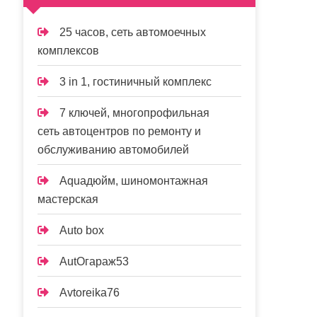
25 часов, сеть автомоечных
комплексов
3 in 1, гостиничный комплекс
7 ключей, многопрофильная
сеть автоцентров по ремонту и
обслуживанию автомобилей
Aquaдюйм, шиномонтажная
мастерская
Auto box
AutOгараж53
Avtoreika76