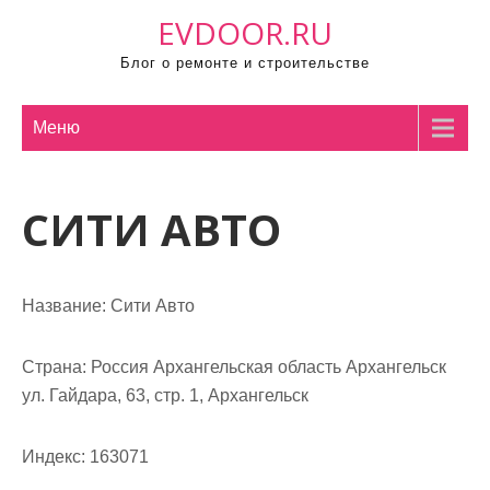
П
EVDOOR.RU
р
Блог о ремонте и строительстве
о
м
о
Меню
т
а
СИТИ АВТО
т
ь
к
с
Название:
Сити Авто
о
д
Страна:
Россия Архангельская область Архангельск
е
ул. Гайдара, 63, стр. 1, Архангельск
р
ж
Индекс:
163071
и