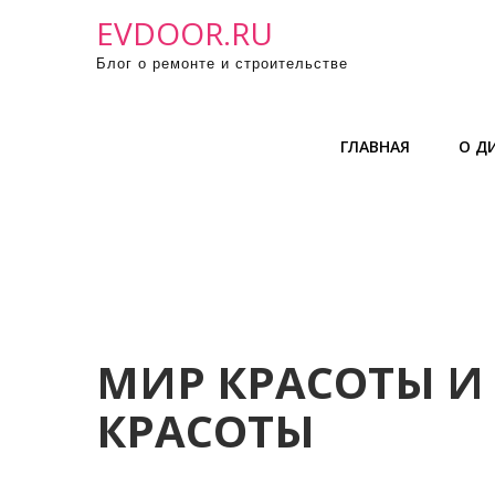
П
EVDOOR.RU
р
Блог о ремонте и строительстве
о
м
о
ГЛАВНАЯ
О Д
т
а
т
ь
к
с
о
д
МИР КРАСОТЫ И 
е
КРАСОТЫ
р
ж
и