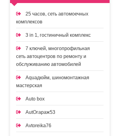
25 часов, сеть автомоечных
комплексов
3 in 1, гостиничный комплекс
7 ключей, многопрофильная
сеть автоцентров по ремонту и
обслуживанию автомобилей
Aquaдюйм, шиномонтажная
мастерская
Auto box
AutOгараж53
Avtoreika76