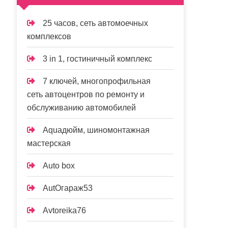
25 часов, сеть автомоечных
комплексов
3 in 1, гостиничный комплекс
7 ключей, многопрофильная
сеть автоцентров по ремонту и
обслуживанию автомобилей
Aquaдюйм, шиномонтажная
мастерская
Auto box
AutOгараж53
Avtoreika76