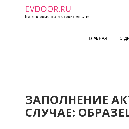
П
EVDOOR.RU
р
Блог о ремонте и строительстве
о
м
о
ГЛАВНАЯ
О Д
т
а
т
ь
к
с
о
д
ЗАПОЛНЕНИЕ АК
е
СЛУЧАЕ: ОБРАЗЕ
р
ж
и