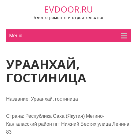
П
EVDOOR.RU
р
Блог о ремонте и строительстве
о
м
о
Меню
т
а
УРААНХАЙ,
т
ь
ГОСТИНИЦА
к
с
о
Название:
Ураанхай, гостиница
д
е
р
Страна:
Республика Саха (Якутия) Мегино-
ж
Кангаласский район пгт Нижний Бестях улица Ленина,
и
83