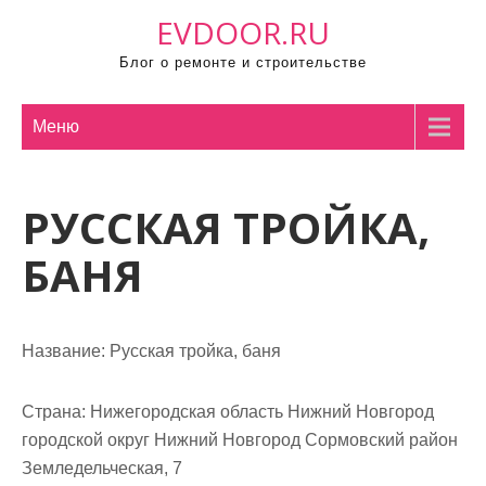
П
EVDOOR.RU
р
Блог о ремонте и строительстве
о
м
о
Меню
т
а
РУССКАЯ ТРОЙКА,
т
ь
БАНЯ
к
с
о
Название:
Русская тройка, баня
д
е
р
Страна:
Нижегородская область Нижний Новгород
ж
городской округ Нижний Новгород Сормовский район
и
Земледельческая, 7