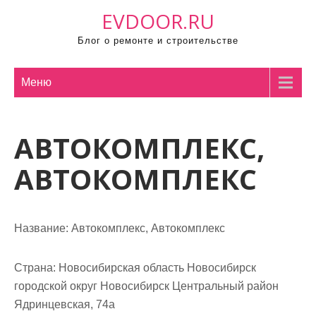
П
EVDOOR.RU
р
Блог о ремонте и строительстве
о
м
о
Меню
т
а
АВТОКОМПЛЕКС,
т
ь
АВТОКОМПЛЕКС
к
с
о
Название:
Автокомплекс, Автокомплекс
д
е
р
Страна:
Новосибирская область Новосибирск
ж
городской округ Новосибирск Центральный район
и
Ядринцевская, 74а