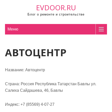
П
EVDOOR.RU
р
Блог о ремонте и строительстве
о
м
о
Меню
т
а
АВТОЦЕНТР
т
ь
к
с
Название:
Автоцентр
о
д
Страна:
Россия Республика Татарстан Бавлы ул.
е
Салиха Сайдашева, 46, Бавлы
р
ж
Индекс:
+7 (85569) 4-07-27
и