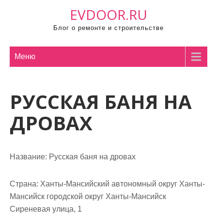
П
EVDOOR.RU
р
Блог о ремонте и строительстве
о
м
о
Меню
т
а
РУССКАЯ БАНЯ НА
т
ь
ДРОВАХ
к
с
о
Название:
Русская баня на дровах
д
е
р
Страна:
Ханты-Мансийский автономный округ Ханты-
ж
Мансийск городской округ Ханты-Мансийск
и
Сиреневая улица, 1