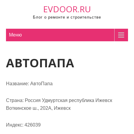
П
EVDOOR.RU
р
Блог о ремонте и строительстве
о
м
о
Меню
т
а
АВТОПАПА
т
ь
к
с
Название:
АвтоПапа
о
д
Страна:
Россия Удмуртская республика Ижевск
е
Воткинское ш., 202А, Ижевск
р
ж
Индекс:
426039
и