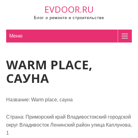
П
EVDOOR.RU
р
Блог о ремонте и строительстве
о
м
о
Меню
т
а
WARM PLACE,
т
ь
САУНА
к
с
о
Название:
Warm place, сауна
д
е
р
Страна:
Приморский край Владивостокский городской
ж
округ Владивосток Ленинский район улица Каплунова,
и
1