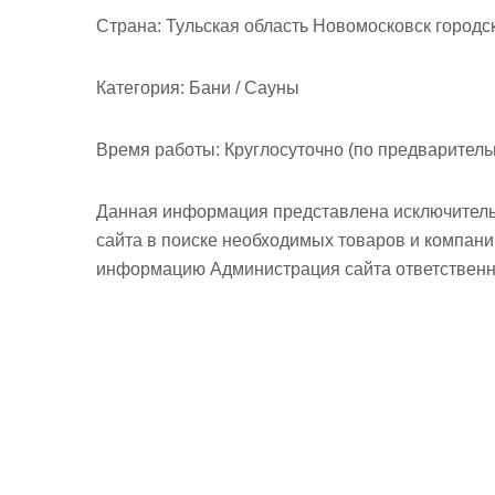
м
Страна:
Тульская область Новомосковск городск
о
м
Категория:
Бани / Сауны
у
Время работы:
Круглосуточно (по предварительн
Данная информация представлена исключитель
сайта в поиске необходимых товаров и компан
информацию Администрация сайта ответственно