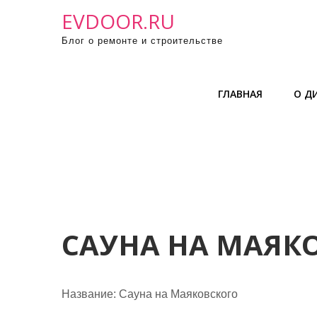
П
EVDOOR.RU
р
Блог о ремонте и строительстве
о
м
о
ГЛАВНАЯ
О Д
т
а
т
ь
к
с
о
д
САУНА НА МАЯК
е
р
ж
Название:
Сауна на Маяковского
и