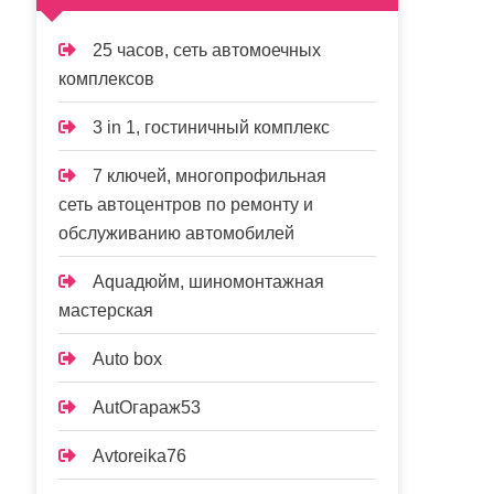
25 часов, сеть автомоечных
комплексов
3 in 1, гостиничный комплекс
7 ключей, многопрофильная
сеть автоцентров по ремонту и
обслуживанию автомобилей
Aquaдюйм, шиномонтажная
мастерская
Auto box
AutOгараж53
Avtoreika76