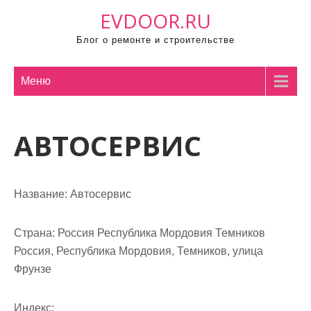
П
EVDOOR.RU
р
Блог о ремонте и строительстве
о
м
о
Меню
т
а
АВТОСЕРВИС
т
ь
к
с
Название:
Автосервис
о
д
Страна:
Россия Республика Мордовия Темников
е
Россия, Республика Мордовия, Темников, улица
р
Фрунзе
ж
и
Индекс: