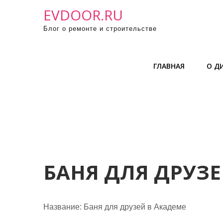
П
EVDOOR.RU
р
Блог о ремонте и строительстве
о
м
о
ГЛАВНАЯ
О Д
т
а
т
ь
к
с
о
д
БАНЯ ДЛЯ ДРУЗЕ
е
р
ж
Название:
Баня для друзей в Академе
и