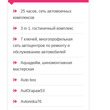
25 часов, сеть автомоечных
комплексов
3 in 1, гостиничный комплекс
7 ключей, многопрофильная
сеть автоцентров по ремонту и
обслуживанию автомобилей
Aquaдюйм, шиномонтажная
мастерская
Auto box
AutOгараж53
Avtoreika76