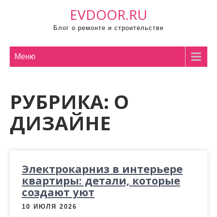
П
EVDOOR.RU
р
Блог о ремонте и строительстве
о
м
о
Меню
т
а
РУБРИКА:
О
т
ь
ДИЗАЙНЕ
к
с
о
д
Электрокарниз в интерьере
е
квартиры: детали, которые
р
создают уют
ж
10 ИЮЛЯ 2026
и