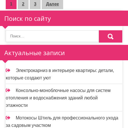
П
1
2
3
Далее
а
Поиск по сайту
г
и
н
Актуальные записи
а
ц
Электрокарниз в интерьере квартиры: детали,
и
которые создают уют
я
Консольно-моноблочные насосы для систем
з
отопления и водоснабжения зданий любой
этажности
а
п
Мотокосы Штиль для профессионального ухода
за садовым участком