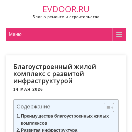
П
EVDOOR.RU
р
Блог о ремонте и строительстве
о
м
о
Меню
т
а
т
Благоустроенный жилой
ь
комплекс с развитой
к
инфраструктурой
с
о
14 МАЯ 2026
д
е
Содержание
р
Преимущества благоустроенных жилых
ж
комплексов
и
Развитая инфраструктура