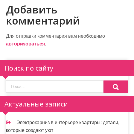
и
Добавить
г
комментарий
а
ц
Для отправки комментария вам необходимо
и
авторизоваться
.
я
п
Поиск по сайту
о
з
а
Актуальные записи
п
и
Электрокарниз в интерьере квартиры: детали,
которые создают уют