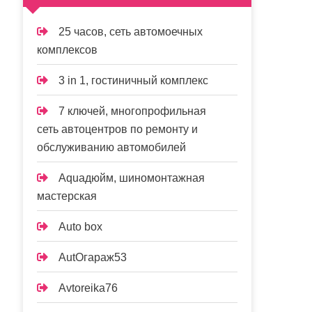
25 часов, сеть автомоечных
комплексов
3 in 1, гостиничный комплекс
7 ключей, многопрофильная
сеть автоцентров по ремонту и
обслуживанию автомобилей
Aquaдюйм, шиномонтажная
мастерская
Auto box
AutOгараж53
Avtoreika76