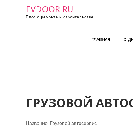
П
EVDOOR.RU
р
Блог о ремонте и строительстве
о
м
о
ГЛАВНАЯ
О Д
т
а
т
ь
к
с
о
д
ГРУЗОВОЙ АВТО
е
р
ж
Название:
Грузовой автосервис
и