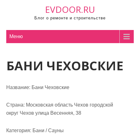
П
EVDOOR.RU
р
Блог о ремонте и строительстве
о
м
о
Меню
т
а
БАНИ ЧЕХОВСКИЕ
т
ь
к
с
Название:
Бани Чеховские
о
д
Страна:
Московская область Чехов городской
е
округ Чехов улица Весенняя, 38
р
ж
Категория:
Бани / Сауны
и