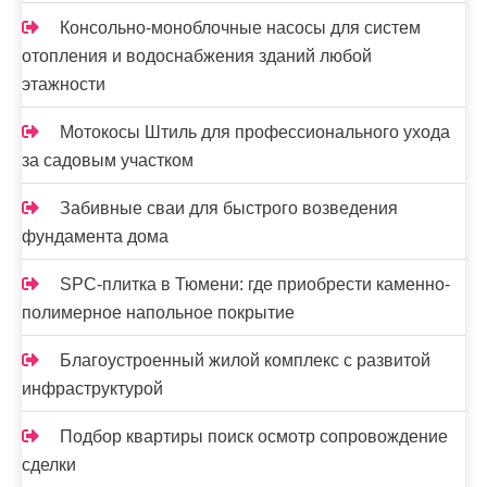
я
Консольно-моноблочные насосы для систем
з
отопления и водоснабжения зданий любой
этажности
а
п
Мотокосы Штиль для профессионального ухода
за садовым участком
и
Забивные сваи для быстрого возведения
с
фундамента дома
е
SPC-плитка в Тюмени: где приобрести каменно-
й
полимерное напольное покрытие
Благоустроенный жилой комплекс с развитой
инфраструктурой
Подбор квартиры поиск осмотр сопровождение
сделки