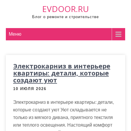
П
EVDOOR.RU
р
Блог о ремонте и строительстве
о
м
о
Меню
т
а
т
Электрокарниз в интерьере
ь
квартиры: детали, которые
к
создают уют
с
о
10 ИЮЛЯ 2026
д
Электрокарниз в интерьере квартиры: детали,
е
которые создают уют Уют складывается не
р
только из мягкого дивана, приятного текстиля
ж
или теплого освещения. Настоящий комфорт
и