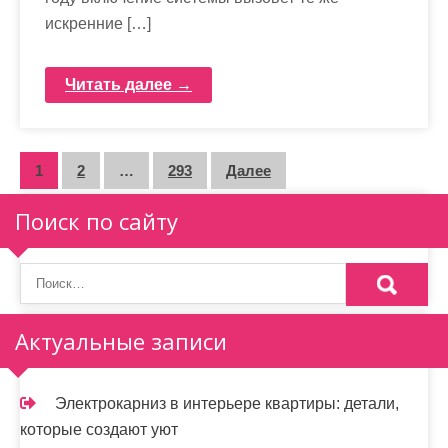
искренние […]
Читать далее →
П
1
2
…
293
Далее
а
Поиск по сайту
г
и
н
Актуальные записи
а
ц
Электрокарниз в интерьере квартиры: детали,
и
которые создают уют