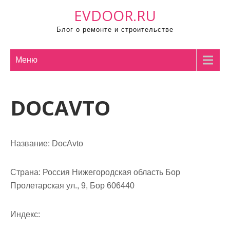
П
EVDOOR.RU
р
Блог о ремонте и строительстве
о
м
о
Меню
т
а
DOCAVTO
т
ь
к
с
Название:
DocAvto
о
д
Страна:
Россия Нижегородская область Бор
е
Пролетарская ул., 9, Бор 606440
р
ж
Индекс:
и