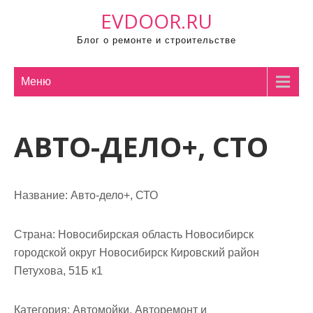
П
EVDOOR.RU
р
Блог о ремонте и строительстве
о
м
о
Меню
т
а
АВТО-ДЕЛО+, СТО
т
ь
к
с
Название:
Авто-дело+, СТО
о
д
Страна:
Новосибирская область Новосибирск
е
городской округ Новосибирск Кировский район
р
Петухова, 51Б к1
ж
и
Категория:
Автомойки, Авторемонт и