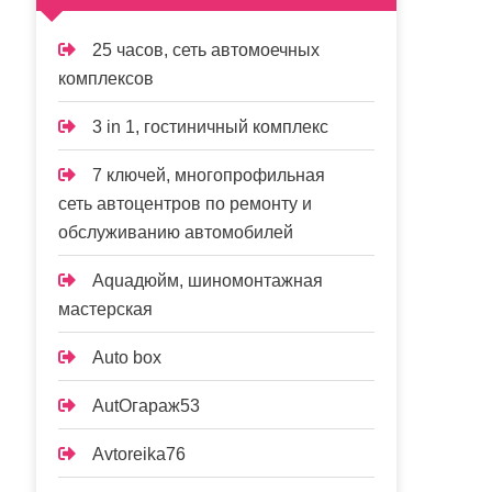
25 часов, сеть автомоечных
комплексов
3 in 1, гостиничный комплекс
7 ключей, многопрофильная
сеть автоцентров по ремонту и
обслуживанию автомобилей
Aquaдюйм, шиномонтажная
мастерская
Auto box
AutOгараж53
Avtoreika76