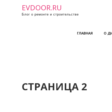
П
EVDOOR.RU
р
Блог о ремонте и строительстве
о
м
о
ГЛАВНАЯ
О Д
т
а
т
ь
к
с
о
д
СТРАНИЦА 2
е
р
ж
и