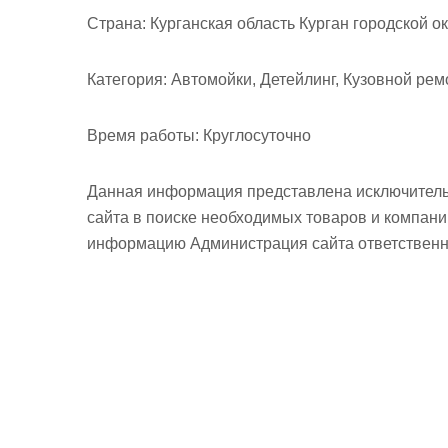
м
Страна:
Курганская область Курган городской о
о
м
Категория:
Автомойки, Детейлинг, Кузовной ре
у
Время работы:
Круглосуточно
Данная информация представлена исключитель
сайта в поиске необходимых товаров и компан
информацию Администрация сайта ответственно