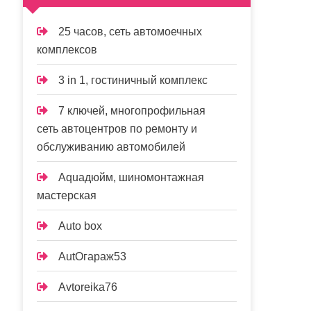
25 часов, сеть автомоечных
комплексов
3 in 1, гостиничный комплекс
7 ключей, многопрофильная
сеть автоцентров по ремонту и
обслуживанию автомобилей
Aquaдюйм, шиномонтажная
мастерская
Auto box
AutOгараж53
Avtoreika76