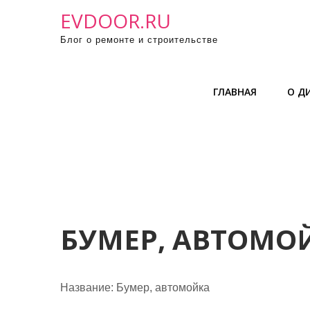
П
EVDOOR.RU
р
Блог о ремонте и строительстве
о
м
о
ГЛАВНАЯ
О Д
т
а
т
ь
к
с
о
д
БУМЕР, АВТОМО
е
р
ж
Название:
Бумер, автомойка
и