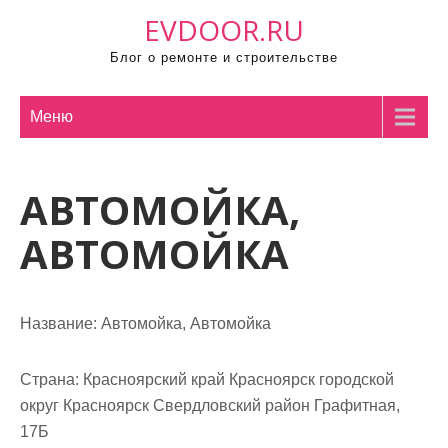
П
EVDOOR.RU
р
Блог о ремонте и строительстве
о
м
о
Меню
т
а
АВТОМОЙКА,
т
ь
АВТОМОЙКА
к
с
о
Название:
Автомойка, Автомойка
д
е
р
Страна:
Красноярский край Красноярск городской
ж
округ Красноярск Свердловский район Графитная,
и
17Б