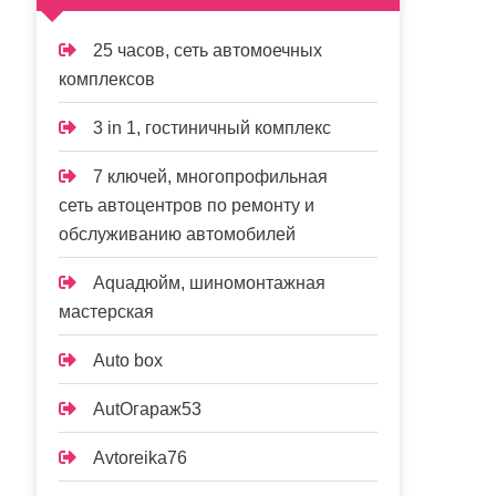
25 часов, сеть автомоечных
комплексов
3 in 1, гостиничный комплекс
7 ключей, многопрофильная
сеть автоцентров по ремонту и
обслуживанию автомобилей
Aquaдюйм, шиномонтажная
мастерская
Auto box
AutOгараж53
Avtoreika76