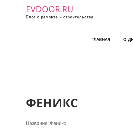
П
EVDOOR.RU
р
Блог о ремонте и строительстве
о
м
о
ГЛАВНАЯ
О Д
т
а
т
ь
к
с
о
д
ФЕНИКС
е
р
ж
Название:
Феникс
и