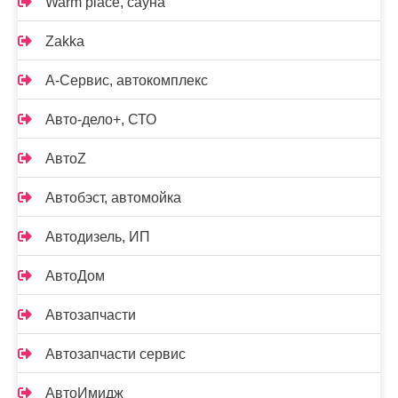
Warm place, сауна
Zakka
А-Сервис, автокомплекс
Авто-дело+, СТО
АвтоZ
Автобэст, автомойка
Автодизель, ИП
АвтоДом
Автозапчасти
Автозапчасти сервис
АвтоИмидж