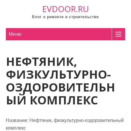
П
EVDOOR.RU
р
Блог о ремонте и строительстве
о
м
о
Меню
т
а
НЕФТЯНИК,
т
ь
ФИЗКУЛЬТУРНО-
к
с
ОЗДОРОВИТЕЛЬН
о
ЫЙ КОМПЛЕКС
д
е
р
ж
Название:
Нефтяник, физкультурно-оздоровительный
и
комплекс