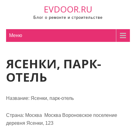
П
EVDOOR.RU
р
Блог о ремонте и строительстве
о
м
о
Меню
т
а
ЯСЕНКИ, ПАРК-
т
ь
ОТЕЛЬ
к
с
о
Название:
Ясенки, парк-отель
д
е
р
Страна:
Москва Москва Вороновское поселение
ж
деревня Ясенки, 123
и