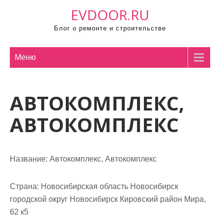
П
EVDOOR.RU
р
Блог о ремонте и строительстве
о
м
о
Меню
т
а
АВТОКОМПЛЕКС,
т
ь
АВТОКОМПЛЕКС
к
с
о
Название:
Автокомплекс, Автокомплекс
д
е
р
Страна:
Новосибирская область Новосибирск
ж
городской округ Новосибирск Кировский район Мира,
и
62 к5