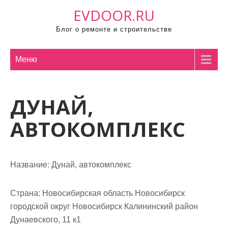
П
EVDOOR.RU
р
Блог о ремонте и строительстве
о
м
о
Меню
т
а
ДУНАЙ,
т
ь
АВТОКОМПЛЕКС
к
с
о
Название:
Дунай, автокомплекс
д
е
р
Страна:
Новосибирская область Новосибирск
ж
городской округ Новосибирск Калининский район
и
Дунаевского, 11 к1