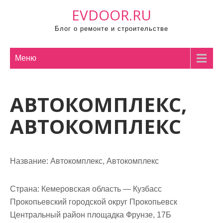
П
EVDOOR.RU
р
Блог о ремонте и строительстве
о
м
о
Меню
т
а
АВТОКОМПЛЕКС,
т
ь
АВТОКОМПЛЕКС
к
с
о
Название:
Автокомплекс, Автокомплекс
д
е
р
Страна:
Кемеровская область — Кузбасс
ж
Прокопьевский городской округ Прокопьевск
и
Центральный район площадка Фрунзе, 17Б