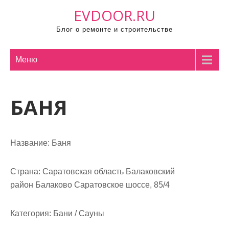
П
EVDOOR.RU
р
Блог о ремонте и строительстве
о
м
о
Меню
т
а
БАНЯ
т
ь
к
с
Название:
Баня
о
д
Страна:
Саратовская область Балаковский
е
район Балаково Саратовское шоссе, 85/4
р
ж
Категория:
Бани / Сауны
и