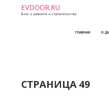
П
EVDOOR.RU
р
Блог о ремонте и строительстве
о
м
о
ГЛАВНАЯ
О Д
т
а
т
ь
к
с
о
д
СТРАНИЦА 49
е
р
ж
и