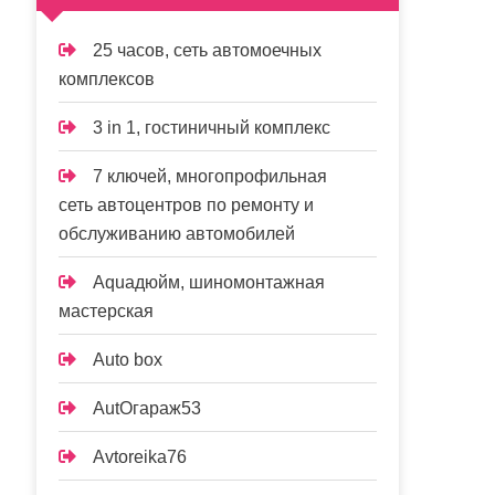
25 часов, сеть автомоечных
комплексов
3 in 1, гостиничный комплекс
7 ключей, многопрофильная
сеть автоцентров по ремонту и
обслуживанию автомобилей
Aquaдюйм, шиномонтажная
мастерская
Auto box
AutOгараж53
Avtoreika76