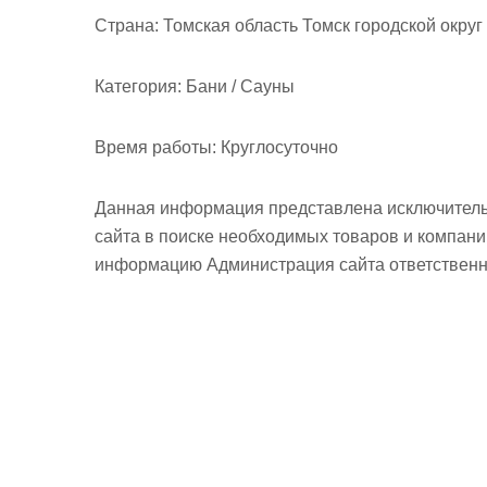
м
Страна:
Томская область Томск городской округ 
о
м
Категория:
Бани / Сауны
у
Время работы:
Круглосуточно
Данная информация представлена исключитель
сайта в поиске необходимых товаров и компан
информацию Администрация сайта ответственно