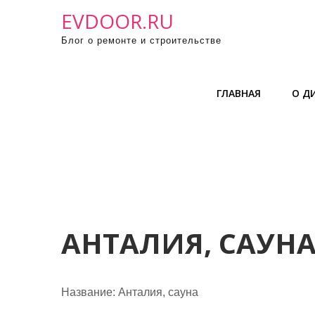
П
EVDOOR.RU
р
Блог о ремонте и строительстве
о
м
о
ГЛАВНАЯ
О Д
т
а
т
ь
к
с
о
д
АНТАЛИЯ, САУН
е
р
ж
Название:
Анталия, сауна
и