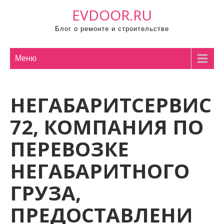
П
EVDOOR.RU
р
Блог о ремонте и строительстве
о
м
о
Меню
т
а
НЕГАБАРИТСЕРВИС
т
ь
72, КОМПАНИЯ ПО
к
с
ПЕРЕВОЗКЕ
о
НЕГАБАРИТНОГО
д
е
ГРУЗА,
р
ж
ПРЕДОСТАВЛЕНИ
и