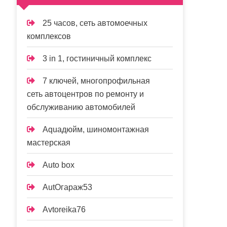
25 часов, сеть автомоечных
комплексов
3 in 1, гостиничный комплекс
7 ключей, многопрофильная
сеть автоцентров по ремонту и
обслуживанию автомобилей
Aquaдюйм, шиномонтажная
мастерская
Auto box
AutOгараж53
Avtoreika76