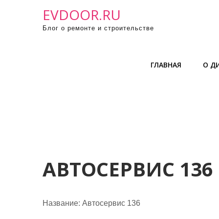
П
EVDOOR.RU
р
Блог о ремонте и строительстве
о
м
о
ГЛАВНАЯ
О Д
т
а
т
ь
к
с
о
д
АВТОСЕРВИС 136
е
р
ж
Название:
Автосервис 136
и