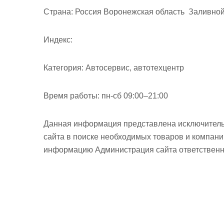
м
Страна:
Россия Воронежская область Заливной 
о
м
Индекс:
у
Категория:
Автосервис, автотехцентр
Время работы:
пн-сб 09:00–21:00
Данная информация представлена исключитель
сайта в поиске необходимых товаров и компан
информацию Администрация сайта ответственно