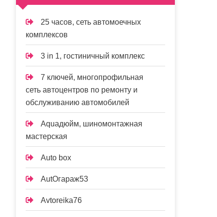
25 часов, сеть автомоечных
комплексов
3 in 1, гостиничный комплекс
7 ключей, многопрофильная
сеть автоцентров по ремонту и
обслуживанию автомобилей
Aquaдюйм, шиномонтажная
мастерская
Auto box
AutOгараж53
Avtoreika76