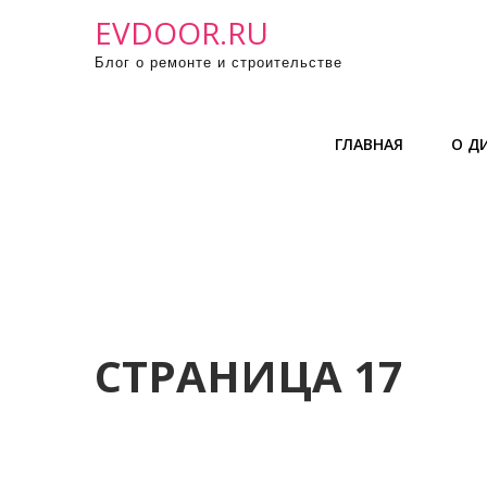
П
EVDOOR.RU
р
Блог о ремонте и строительстве
о
м
о
ГЛАВНАЯ
О Д
т
а
т
ь
к
с
о
д
СТРАНИЦА 17
е
р
ж
и