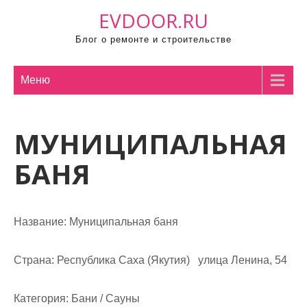
П
EVDOOR.RU
р
Блог о ремонте и строительстве
о
м
о
Меню
т
а
МУНИЦИПАЛЬНАЯ
т
ь
БАНЯ
к
с
о
Название:
Муниципальная баня
д
е
р
Страна:
Республика Саха (Якутия) улица Ленина, 54
ж
и
Категория:
Бани / Сауны