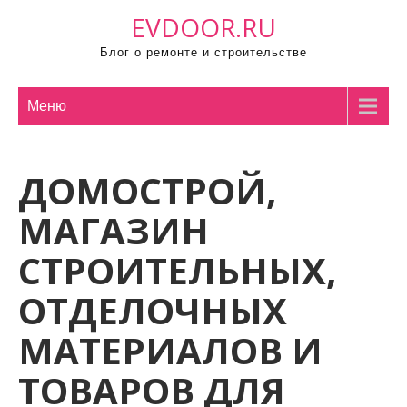
П
EVDOOR.RU
р
Блог о ремонте и строительстве
о
м
о
Меню
т
а
ДОМОСТРОЙ,
т
ь
МАГАЗИН
к
с
СТРОИТЕЛЬНЫХ,
о
ОТДЕЛОЧНЫХ
д
е
МАТЕРИАЛОВ И
р
ж
ТОВАРОВ ДЛЯ
и