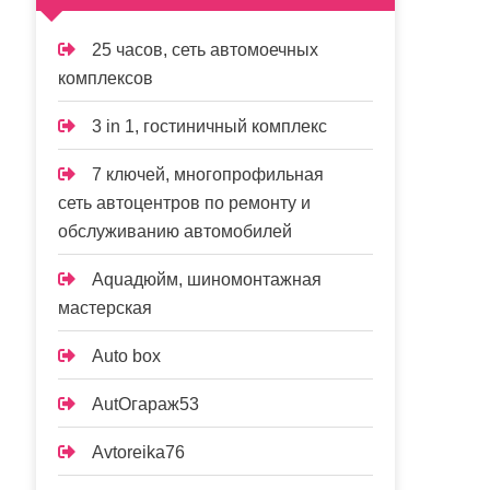
25 часов, сеть автомоечных
комплексов
3 in 1, гостиничный комплекс
7 ключей, многопрофильная
сеть автоцентров по ремонту и
обслуживанию автомобилей
Aquaдюйм, шиномонтажная
мастерская
Auto box
AutOгараж53
Avtoreika76