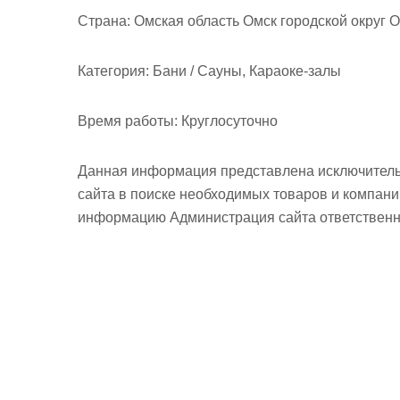
м
Страна:
Омская область Омск городской округ О
о
м
Категория:
Бани / Сауны, Караоке-залы
у
Время работы:
Круглосуточно
Данная информация представлена исключитель
сайта в поиске необходимых товаров и компан
информацию Администрация сайта ответственно