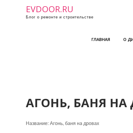
П
EVDOOR.RU
р
Блог о ремонте и строительстве
о
м
о
ГЛАВНАЯ
О Д
т
а
т
ь
к
с
о
д
АГОНЬ, БАНЯ НА
е
р
ж
Название:
Агонь, баня на дровах
и