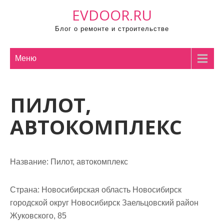
П
EVDOOR.RU
р
Блог о ремонте и строительстве
о
м
о
Меню
т
а
ПИЛОТ,
т
ь
АВТОКОМПЛЕКС
к
с
о
Название:
Пилот, автокомплекс
д
е
р
Страна:
Новосибирская область Новосибирск
ж
городской округ Новосибирск Заельцовский район
и
Жуковского, 85