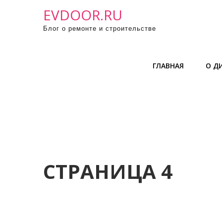
П
EVDOOR.RU
р
Блог о ремонте и строительстве
о
м
о
ГЛАВНАЯ
О Д
т
а
т
ь
к
с
о
д
СТРАНИЦА 4
е
р
ж
и