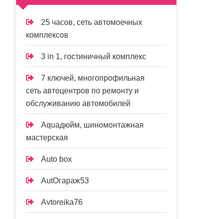
25 часов, сеть автомоечных
комплексов
3 in 1, гостиничный комплекс
7 ключей, многопрофильная
сеть автоцентров по ремонту и
обслуживанию автомобилей
Aquaдюйм, шиномонтажная
мастерская
Auto box
AutOгараж53
Avtoreika76