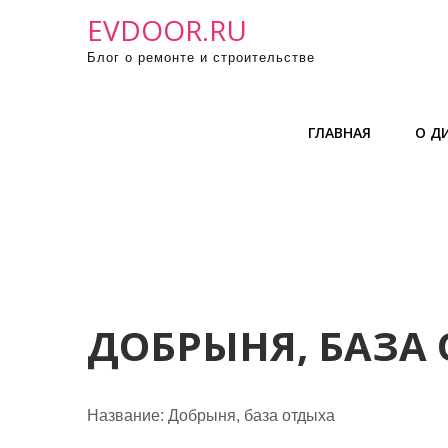
П
EVDOOR.RU
р
Блог о ремонте и строительстве
о
м
о
ГЛАВНАЯ
О Д
т
а
т
ь
к
с
о
д
ДОБРЫНЯ, БАЗА
е
р
ж
Название:
Добрыня, база отдыха
и