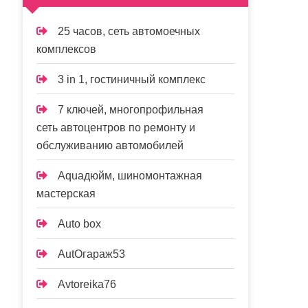
25 часов, сеть автомоечных
комплексов
3 in 1, гостиничный комплекс
7 ключей, многопрофильная
сеть автоцентров по ремонту и
обслуживанию автомобилей
Aquaдюйм, шиномонтажная
мастерская
Auto box
AutOгараж53
Avtoreika76