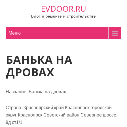
П
EVDOOR.RU
р
Блог о ремонте и строительстве
о
м
о
Меню
т
а
БАНЬКА НА
т
ь
ДРОВАХ
к
с
о
Название:
Банька на дровах
д
е
р
Страна:
Красноярский край Красноярск городской
ж
округ Красноярск Советский район Северное шоссе,
и
9д ст1/1