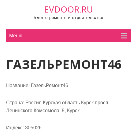
П
EVDOOR.RU
р
Блог о ремонте и строительстве
о
м
о
Меню
т
а
ГАЗЕЛЬРЕМОНТ46
т
ь
к
с
Название:
ГазельРемонт46
о
д
Страна:
Россия Курская область Курск просп.
е
Ленинского Комсомола, 8, Курск
р
ж
Индекс:
305026
и