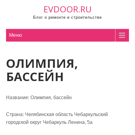
П
EVDOOR.RU
р
Блог о ремонте и строительстве
о
м
о
Меню
т
а
ОЛИМПИЯ,
т
ь
БАССЕЙН
к
с
о
Название:
Олимпия, бассейн
д
е
р
Страна:
Челябинская область Чебаркульский
ж
городской округ Чебаркуль Ленина, 5а
и